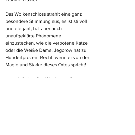
Das Wolkenschloss strahlt eine ganz 
besondere Stimmung aus, es ist stilvoll 
und elegant, hat aber auch 
unaufgeklärte Phänomene 
einzustecken, wie die verbotene Katze 
oder die Weiße Dame. Jegorow hat zu 
Hundertprozent Recht, wenn er von der 
Magie und Stärke dieses Ortes spricht!
Lest einfach selbst! Und wenn ihr noch 
mehr über meine Gedanken zu 
"Wolkenschloss" erfahren wollt, schaut 
gerne bei meiner 
Rezension
 vorbei!
LG, eure Lola ✨