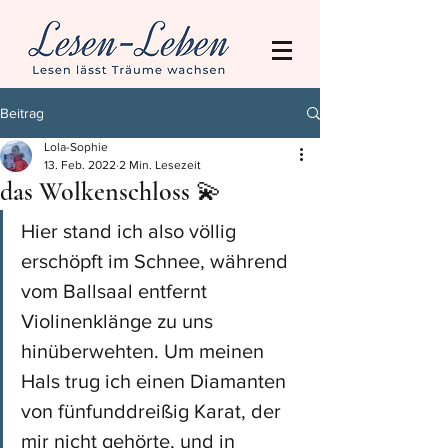
Beitrag
Lola-Sophie
13. Feb. 2022
2 Min. Lesezeit
das Wolkenschloss 💫
Hier stand ich also völlig 
erschöpft im Schnee, während 
vom Ballsaal entfernt 
Violinenklänge zu uns 
hinüberwehten. Um meinen 
Hals trug ich einen Diamanten 
von fünfunddreißig Karat, der 
mir nicht gehörte, und in 