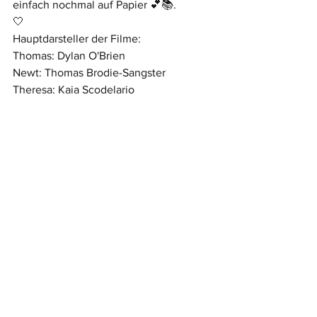
einfach nochmal auf Papier 💕📚.
🤍
Hauptdarsteller der Filme:
Thomas: Dylan O'Brien
Newt: Thomas Brodie-Sangster
Theresa: Kaia Scodelario
Minho: Ki Hong Lee
🤍
Habt ihr die Bücher gelesen oder die 
Filme geschaut?
LG, eure Lola 
Alle ansehen
Aktuelle Beiträge