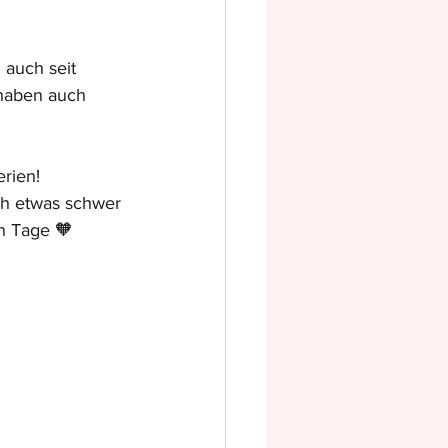
 auch seit 
 haben auch 
erien!
ch etwas schwer 
en Tage 🧡