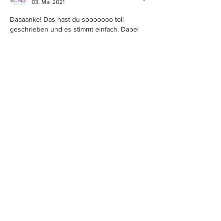
03. Mai 2021
Daaaanke! Das hast du sooooooo toll 
geschrieben und es stimmt einfach. Dabei 
können wir alle etwas fürs Klima tun, wie 
nicht so viele Klamotten kaufen, weniger 
Auto fahren, bewusster essen, Plastik 
vermeiden und und und und es ist ja auch 
echt einfach! 
Tauusend liebe Grüße,
Gefällt mir
Antworten
Lola-Sophie
03. Mai 2021
Antwort an
Buchblog TauusendWorte
du hast so Recht 💯💚
Gefällt mir
Antworten
la chouette