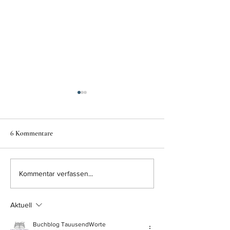
6 Kommentare
Auslandsjahr in England ✨🍂
"Gidget - Mein So
Kommentar verfassen...
🥀
Malibu"
Aktuell
Buchblog TauusendWorte