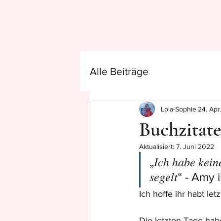
Alle Beiträge
Lola-Sophie
24. Apr
Buchzitate
Aktualisiert:
7. Juni 2022
„𝐼𝑐ℎ ℎ𝑎𝑏𝑒 𝑘𝑒𝑖𝑛𝑒
𝑠𝑒𝑔𝑒𝑙𝑡“ - A
Ich hoffe ihr habt le
Die letzten Tage habe