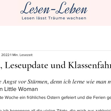
. 2022
1 Min. Lesezeit
, Leseupdate und Klassenfah
 𝐴𝑛𝑔𝑠𝑡 𝑣𝑜𝑟 𝑆𝑡𝑢̈𝑟𝑚𝑒𝑛, 𝑑𝑒𝑛𝑛 𝑖𝑐ℎ 𝑙𝑒𝑟𝑛𝑒 𝑤𝑖𝑒 𝑚𝑎𝑛 𝑚
my in Little Woman
tzte Woche ein fröhliches Ostern gefeiert und die Ferien 
 ich begonnen all die vielen Zitate, die mich aus zahlre