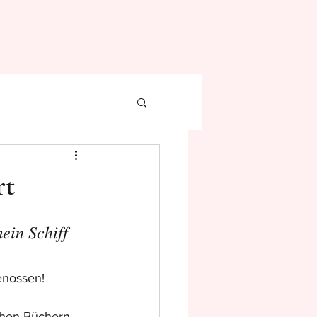
rt
𝑖𝑛 𝑆𝑐ℎ𝑖𝑓𝑓 
genossen!
ichen Büchern 