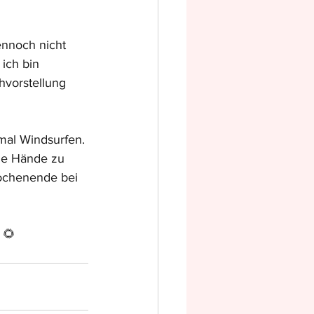
nnoch nicht 
ich bin 
hvorstellung 
smal Windsurfen. 
ine Hände zu 
ochenende bei 
 🌻