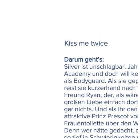
Kiss me twice
Darum geht’s:
Silver ist unschlagbar. J
Academy und doch will kei
als Bodyguard. Als sie g
reist sie kurzerhand nac
Freund Ryan, der, als wär
großen Liebe einfach dorth
gar nichts. Und als ihr d
attraktive Prinz Prescot v
Frauentoilette über den We
Denn wer hätte gedacht, d
so tief in Schwierigkeiten 