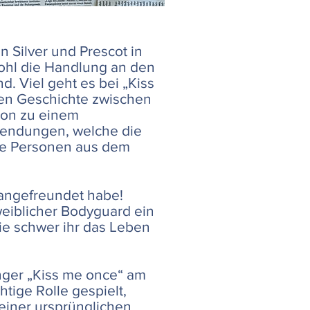
n Silver und Prescot in
ohl die Handlung an den
. Viel geht es bei „Kiss
zen Geschichte zwischen
ron zu einem
endungen, welche die
re Personen aus dem
t angefreundet habe!
weiblicher Bodyguard ein
wie schwer ihr das Leben
änger „Kiss me once“ am
ige Rolle gespielt,
seiner ursprünglichen