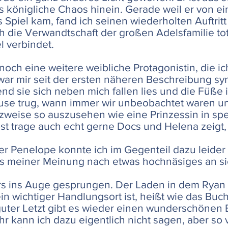
as königliche Chaos hinein. Gerade weil er von ei
s Spiel kam, fand ich seinen wiederholten Auftri
h die Verwandtschaft der großen Adelsfamilie tot
l verbindet.
noch eine weitere weibliche Protagonistin, die i
ar mir seit der ersten näheren Beschreibung sy
rend sie sich neben mich fallen lies und die Füß
ause trug, wann immer wir unbeobachtet waren un
weise so auszusehen wie eine Prinzessin in spe.“
bst trage auch echt gerne Docs und Helena zeigt,
er Penelope konnte ich im Gegenteil dazu leider 
s meiner Meinung nach etwas hochnäsiges an si
ers ins Auge gesprungen. Der Laden in dem Ryan 
in wichtiger Handlungsort ist, heißt wie das Buc
uter Letzt gibt es wieder einen wunderschönen 
 kann ich dazu eigentlich nicht sagen, aber so v