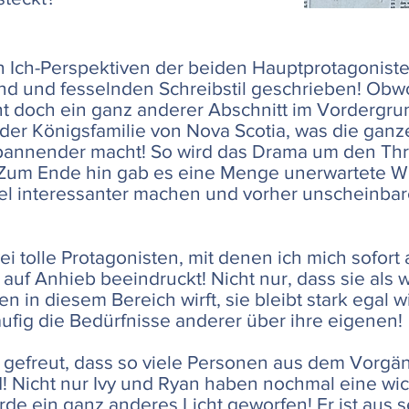
en Ich-Perspektiven der beiden Hauptprotagoniste
nd und fesselnden Schreibstil geschrieben! Obw
t doch ein ganz anderer Abschnitt im Vordergrund
 der Königsfamilie von Nova Scotia, was die gan
spannender macht! So wird das Drama um den Th
Zum Ende hin gab es eine Menge unerwartete W
el interessanter machen und vorher unscheinba
ei tolle Protagonisten, mit denen ich mich sofor
 auf Anhieb beeindruckt! Nicht nur, dass sie als 
n in diesem Bereich wirft, sie bleibt stark egal 
äufig die Bedürfnisse anderer über ihre eigenen!
r gefreut, dass so viele Personen aus dem Vorg
Nicht nur Ivy und Ryan haben nochmal eine wicht
de ein ganz anderes Licht geworfen! Er ist aus 